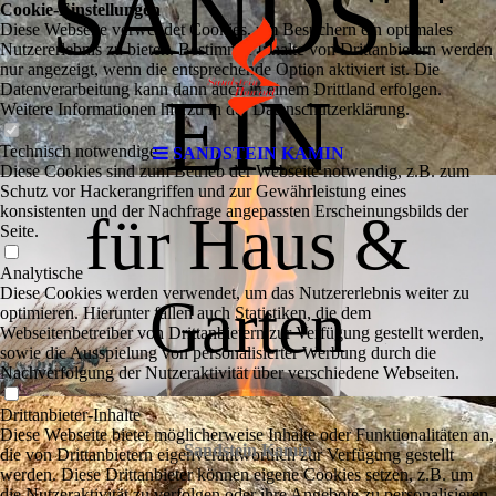
SANDST
Cookie-Einstellungen
Diese Webseite verwendet Cookies, um Besuchern ein optimales
Nutzererlebnis zu bieten. Bestimmte Inhalte von Drittanbietern werden
nur angezeigt, wenn die entsprechende Option aktiviert ist. Die
Datenverarbeitung kann dann auch in einem Drittland erfolgen.
EIN
Weitere Informationen hierzu in der Datenschutzerklärung.
Technisch notwendige
SANDSTEIN KAMIN
Diese Cookies sind zum Betrieb der Webseite notwendig, z.B. zum
Schutz vor Hackerangriffen und zur Gewährleistung eines
konsistenten und der Nachfrage angepassten Erscheinungsbilds der
für Haus &
Seite.
Analytische
Diese Cookies werden verwendet, um das Nutzererlebnis weiter zu
Garten
optimieren. Hierunter fallen auch Statistiken, die dem
Webseitenbetreiber von Drittanbietern zur Verfügung gestellt werden,
sowie die Ausspielung von personalisierter Werbung durch die
Nachverfolgung der Nutzeraktivität über verschiedene Webseiten.
Drittanbieter-Inhalte
Diese Webseite bietet möglicherweise Inhalte oder Funktionalitäten an,
Sandstein Kamin
die von Drittanbietern eigenverantwortlich zur Verfügung gestellt
werden. Diese Drittanbieter können eigene Cookies setzen, z.B. um
die Nutzeraktivität zu verfolgen oder ihre Angebote zu personalisieren