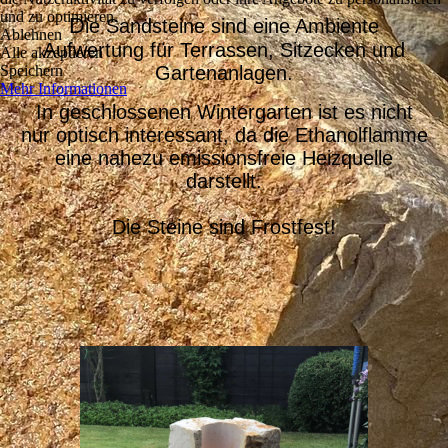
und zu optimieren.
D
ie Sandsteine sind eine Ambiente
Ablehnen
Aufwertung für Terrassen, Sitzecken und
Alle akzeptieren
Speichern
Gartenanlagen.
Mehr Informationen
In geschlossenen Wintergarten ist es nicht
nur optisch interessant, da die Ethanolflamme
eine nahezu emissionsfreie Heizquelle
darstellt.
Die Steine sind Frostfest!