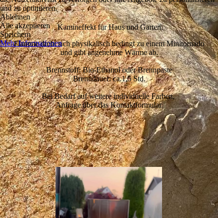
und zu optimieren.
Ablehnen
Alle akzeptieren
Kamineffekt für Haus und Garten.
Speichern
Mehr Informationen
Flamme dreht sich physikalisch bedingt zu einem Minitornado
und gibt angenehme Wärme ab.
Brennstoff: Bio-Ethanol oder Brennpaste
Brenndauer: ca.1,5 Std.
Bei Bedarf auf weitere individuelle Farben,
Anfrage über das Kontaktformular.