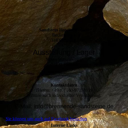
Sandstein Howind GmbH
Beckerweg 3
31832 Springe
Ausstellung / Lager
Neuer Wiesenweg 9
31832 Springe
Kontaktdaten
Telefon: +49 (0) 160-97058919
Termine nach individueller Vereinbarung.
E-Mail: info@brennende-sandsteine.de
Sie können uns auch auf Facebook besuchen
Interne Links